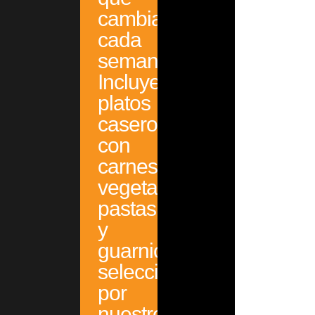
cambia
cada
semana.
Incluye
platos
caseros
con
carnes,
vegetales,
pastas
y
guarniciones
seleccionadas
por
nuestro