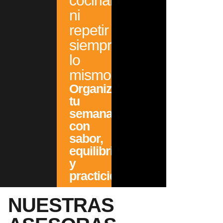
cocinar
ni
repetir
siempre
lo
mismo.
Organizá
tu
semana
con
sabor,
equilibrio
y
practicidad.
NUESTRAS