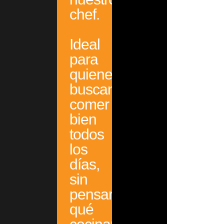
chef.
Ideal
para
quienes
buscan
comer
bien
todos
los
días,
sin
pensar
qué